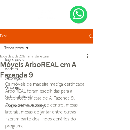
Post
Todos posts
12 de dez. de 2017
1 min de leitura
Todos posts
Móveis ArboREAL em A
Madeira
Fazenda 9
Decoração
Os móveis de madeira maciça certificada 
Parcerias
ArboREAL foram escolhidas para a 
Sustentabilidade
decoração da casa de A Fazenda 9. 
Peças como mesas de centro, mesas 
Mostras e feiras de design
laterais, mesas de jantar entre outras 
fizeram parte dos lindos cenários do 
programa.