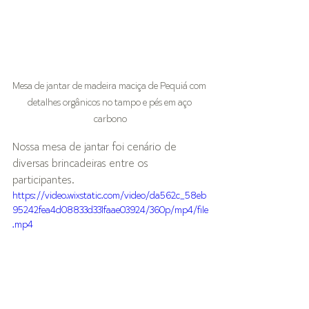
Mesa de jantar de madeira maciça de Pequiá com 
detalhes orgânicos no tampo e pés em aço 
carbono
Nossa mesa de jantar foi cenário de 
diversas brincadeiras entre os 
participantes.
https://video.wixstatic.com/video/da562c_58eb
95242fea4d08833d331faae03924/360p/mp4/file
.mp4