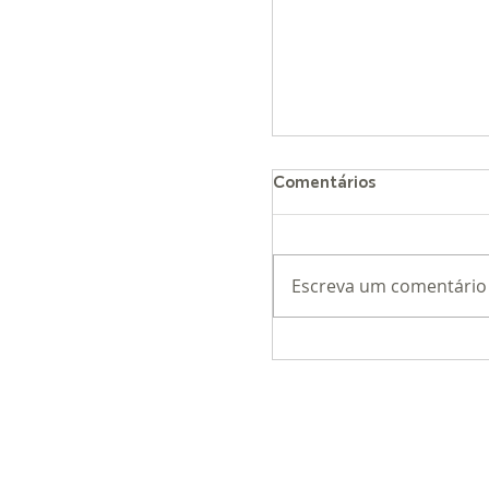
Comentários
Escreva um comentário
Loja Conceito da Arb
exposição Origens