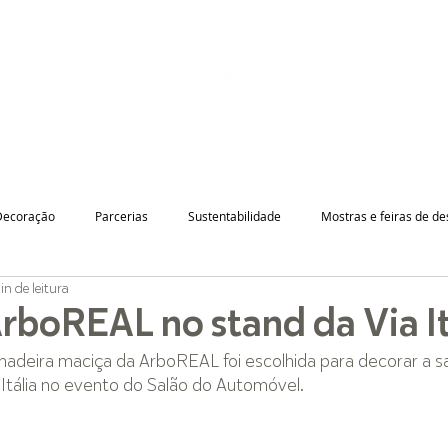
LOJA ONLINE
INSTITUCIONAL
GUIA DE PRODUTOS
Decoração
Parcerias
Sustentabilidade
Mostras e feiras de de
in de leitura
rboREAL no stand da Via It
deira maciça da ArboREAL foi escolhida para decorar a sa
 Itália no evento do Salão do Automóvel.