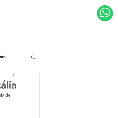
CONTATO
sign
ália
la de 