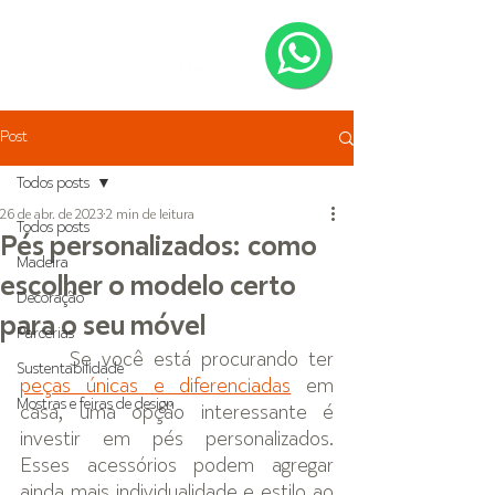
Post
Todos posts
26 de abr. de 2023
2 min de leitura
Todos posts
Pés personalizados: como
Madeira
escolher o modelo certo
Decoração
para o seu móvel
Parcerias
Se você está procurando ter 
Sustentabilidade
peças únicas e diferenciadas
 em 
Mostras e feiras de design
casa, uma opção interessante é 
investir em pés personalizados. 
Esses acessórios podem agregar 
ainda mais individualidade e estilo ao 