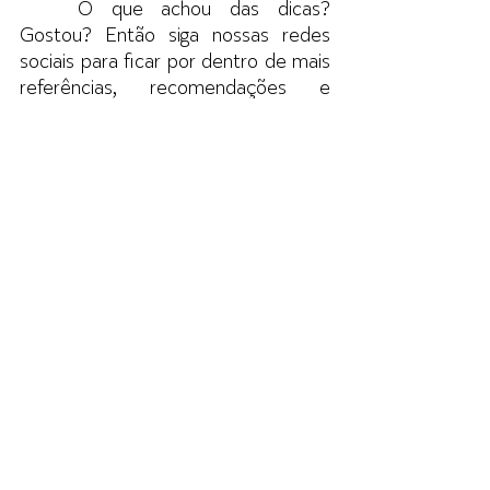
O que achou das dicas? 
Gostou? Então siga nossas redes 
sociais para ficar por dentro de mais 
referências, recomendações e 
inspirações:
INSTAGRAM
📷 
PINTEREST
📌
LINKEDIN
💼
Decoração
Ver tudo
Posts recentes