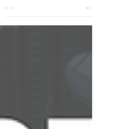
excelente escolha para qualquer negócio, tem
um visual clássico e convidativo que atraem
clientes