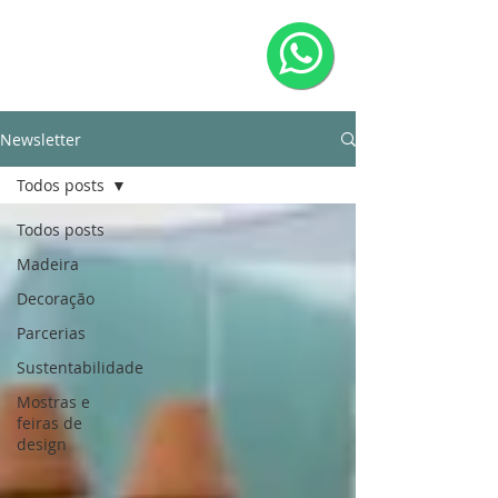
Newsletter
Todos posts
Todos posts
Madeira
Decoração
Parcerias
Sustentabilidade
Mostras e
feiras de
design