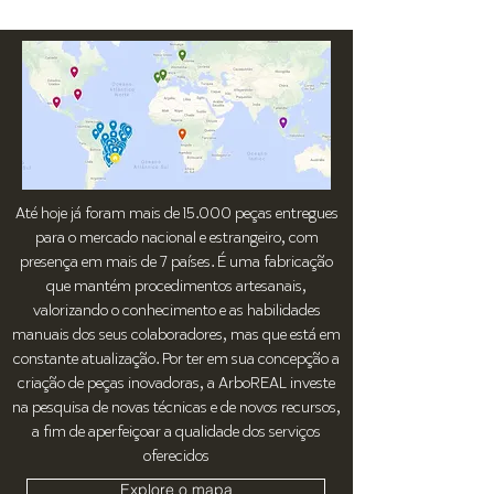
Até hoje já foram mais de 15.000 peças entregues
para o mercado nacional e estrangeiro, com
presença em mais de 7 países. É uma fabricação
que mantém procedimentos artesanais,
valorizando o conhecimento e as habilidades
manuais dos seus colaboradores, mas que está em
constante atualização. Por ter em sua concepção a
criação de peças inovadoras, a ArboREAL investe
na pesquisa de novas técnicas e de novos recursos,
a fim de aperfeiçoar a qualidade dos serviços
oferecidos
Explore o mapa