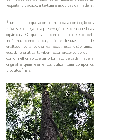
respeitar o traçado, a textura e as curvas da madeira.
É um cuidado que acompanha toda a confecção dos
móveis e começa pela preservação das características
orgânicas. O que seria considerado defeito pela
indústria, como cascas, nós e fissuras, é onde
enaltecemos a beleza da peça. Essa visão única,
ousada e criativa também está presente ao definir
como melhor aproveitar o formato de cada madeira
original e quais elementos utilizar para compor os
produtos finais.