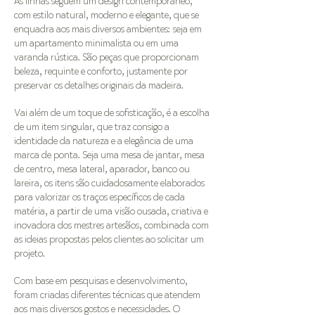
As linhas seguem um design contemporâneo,
com estilo natural, moderno e elegante, que se
enquadra aos mais diversos ambientes: seja em
um apartamento minimalista ou em uma
varanda rústica. São peças que proporcionam
beleza, requinte e conforto, justamente por
preservar os detalhes originais da madeira.
Vai além de um toque de sofisticação, é a escolha
de um item singular, que traz consigo a
identidade da natureza e a elegância de uma
marca de ponta. Seja uma mesa de jantar, mesa
de centro, mesa lateral, aparador, banco ou
lareira, os itens são cuidadosamente elaborados
para valorizar os traços específicos de cada
matéria, a partir de uma visão ousada, criativa e
inovadora dos mestres artesãos, combinada com
as ideias propostas pelos clientes ao solicitar um
projeto.
Com base em pesquisas e desenvolvimento,
foram criadas diferentes técnicas que atendem
aos mais diversos gostos e necessidades. O