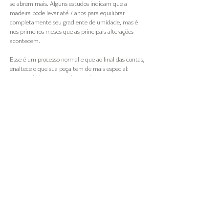
se abrem mais. Alguns estudos indicam que a
madeira pode levar até 7 anos para equilibrar
completamente seu gradiente de umidade, mas é
nos primeiros meses que as principais alterações
acontecem.
Esse é um processo normal e que ao final das contas,
enaltece o que sua peça tem de mais especial:
Naturalidade e características únicas.
A ArboREAL
Observando empresas do ramo madeireiro,
constatamos a grande quantidade de matéria-prima
que a indústria tradicional considera como resíduo,
mas que possui um grande potencial de uso. A
ArboREAL surgiu em 2015 com o propósito de
melhorar a destinação dos resíduos florestais, criando
peças artesanais de alta qualidade, exclusivas e com
compromisso ambiental, buscando sempre realçar o
design natural e orgânico da madeira.
Somos responsáveis pelo incremento de ações
sustentáveis no Brasil e nos preocupamos com a