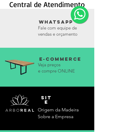
Central de Atendimento
whatsapp
Fale com equipe de
vendas e orçamento
e-commerce
Veja preços
e compre ONLINE
SIT
E
Origem da Madeira
Sobre a Empresa