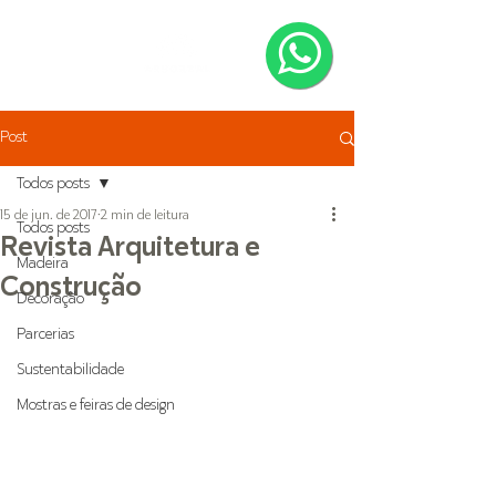
Post
Todos posts
15 de jun. de 2017
2 min de leitura
Todos posts
Revista Arquitetura e
Madeira
Construção
Decoração
Parcerias
Sustentabilidade
Mostras e feiras de design