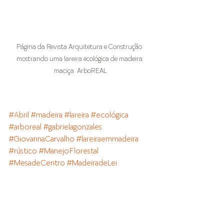
Página da Revista Arquitetura e Construção 
mostrando uma lareira ecológica de madeira 
maciça  ArboREAL
#Abril
#madeira
#lareira
#ecológica
#arboreal
#gabrielagonzales
#GiovannaCarvalho
#lareiraemmadeira
#rústico
#ManejoFlorestal
#MesadeCentro
#MadeiradeLei
#revistaarquiteturaeconstrução
#arquitetura
#construção
#arquiteturaeconstrução
Parcerias