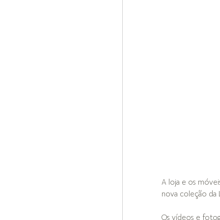
A loja e os móve
nova coleção da L
Os vídeos e foto