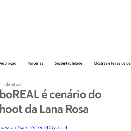
LOJA ONLINE
INSTITUCIONAL
GUIA DE PRODUTOS
Decoração
Parcerias
Sustentabilidade
Mostras e feiras de de
min de leitura
rboREAL é cenário do
hoot da Lana Rosa
utube.com/watch?v=omgD9yCGjL4