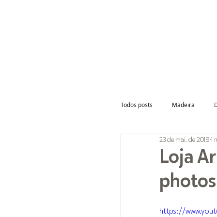
INÍCIO
Todos posts
Madeira
23 de mai. de 2019
1 
Loja A
photos
https://www.yo