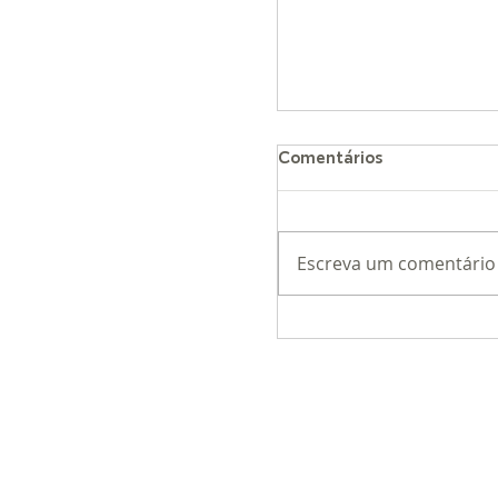
Comentários
Escreva um comentário
Loja Conceito da Arb
exposição Origens