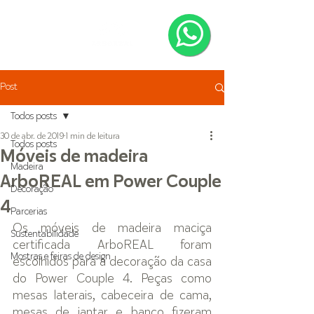
Post
Todos posts
30 de abr. de 2019
1 min de leitura
Todos posts
Móveis de madeira
Madeira
ArboREAL em Power Couple
Decoração
4
Parcerias
Os móveis de madeira maciça 
Sustentabilidade
certificada ArboREAL foram 
Mostras e feiras de design
escolhidos para a decoração da casa 
do Power Couple 4. Peças como 
mesas laterais, cabeceira de cama, 
mesas de jantar e banco fizeram 