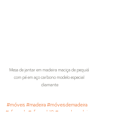
Mesa de jantar em madeira maciça de pequiá 
com pé em aço carbono modelo especial 
diamante
#móveis
#madeira
#móveisdemadeira
#afazenda
#afazenda10
#mesademadeira
#mesademadeiramaciça
#mesacurva
#mesademadeiracomvidro
#bancodemadeira
#bancomadeira