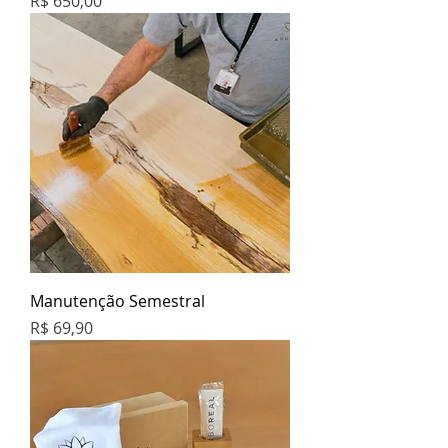
Preço
R$ 650,00
Manutenção Semestral
Preço
R$ 69,90