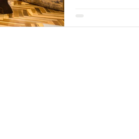
Tel: (11) 94144-8606
INÍCIO
atendimento@arboreal.com.br
LOJA ONLINE
Loja Conceito:
INSTITUCIONAL
Leopoldina, 1.042. Vila Leopoldina
Newsletter
- São Paulo/SP
GUIA DE PRODUTOS
Loja Fábrica:
alter, 1274, Distrito Industrial do
CONTATO
Lageado - Salto/SP