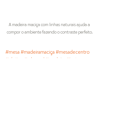
A madeira maciça com linhas naturais ajuda a 
compor o ambiente fazendo o contraste perfeito.
#mesa
#madeiramaciça
#mesadecentro
#rústico
#arboreal
#madeira
#jantar
#arquitetura
#decoração
#MóveisRústicos
#aparador
#Ambiente
#Guarantã
#mesadejantar
#MadeiraMaciça
#Madeira
#ArboREAL
#cozinha
#sala
#piscina
#áreaexterna
#áreagourmet
#gourmet
#elegância
#sofisticação
Decoração