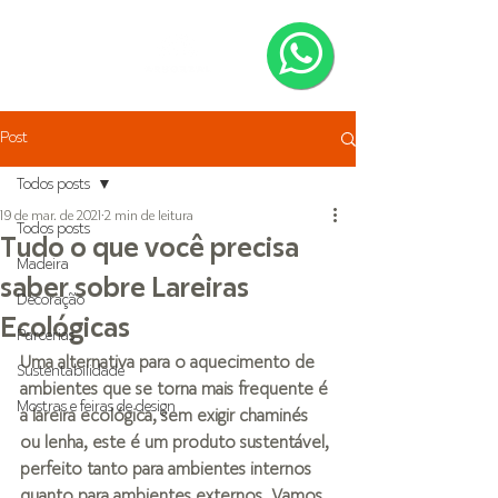
Post
Todos posts
19 de mar. de 2021
2 min de leitura
Todos posts
Tudo o que você precisa
Madeira
saber sobre Lareiras
Decoração
Ecológicas
Parcerias
Uma alternativa para o aquecimento de 
Sustentabilidade
ambientes que se torna mais frequente é 
Mostras e feiras de design
a lareira ecológica, sem exigir chaminés 
ou lenha, este é um produto sustentável, 
perfeito tanto para ambientes internos 
quanto para ambientes externos. Vamos 