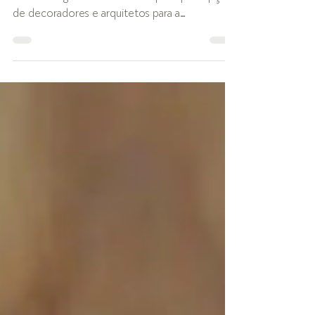
Por ser um material versátil e clássico, a
madeira segue como uma das principais opções
de decoradores e arquitetos para a
composição dos...