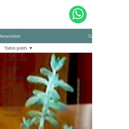
Newsletter
Todos posts
Todos posts
Madeira
Decoração
Parcerias
Sustentabilidade
Mostras e
feiras de
design