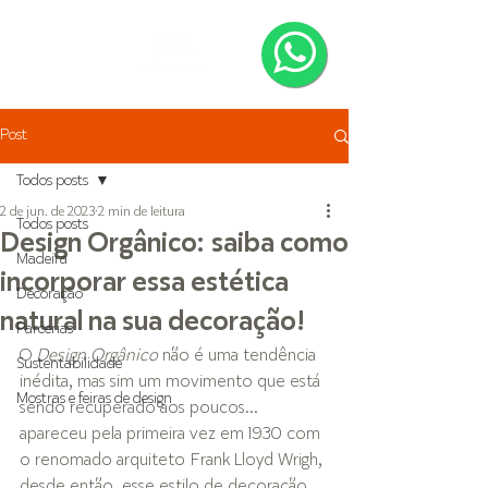
Post
Todos posts
2 de jun. de 2023
2 min de leitura
Todos posts
Design Orgânico: saiba como
Madeira
incorporar essa estética
Decoração
natural na sua decoração!
Parcerias
O 
Design Orgânico
 não é uma tendência 
Sustentabilidade
inédita, mas sim um movimento que está 
Mostras e feiras de design
sendo recuperado aos poucos... 
apareceu pela primeira vez em 1930 com 
o renomado arquiteto Frank Lloyd Wrigh, 
desde então, esse estilo de decoração, 