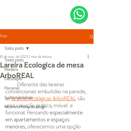
Post
Todos posts
10 de mai. de 2023
2 min de leitura
Todos posts
Lareira Ecologica de mesa
Madeira
ArboREAL
Decoração
Diferente das lareiras 
Parcerias
convencionais embutidas na parede, 
Sustentabilidade
as 
lareiras ecológicas ArboREAL
 são 
uma variação prática, móvel  e 
Mostras e feiras de design
funcional. Pensando 
especialmente 
em apartamentos e espaços 
menores,
 oferecemos uma opção 