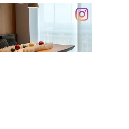
Nos acompanhe
@arbo_real
pelo Instagram
Tel:
(11) 94144-8606