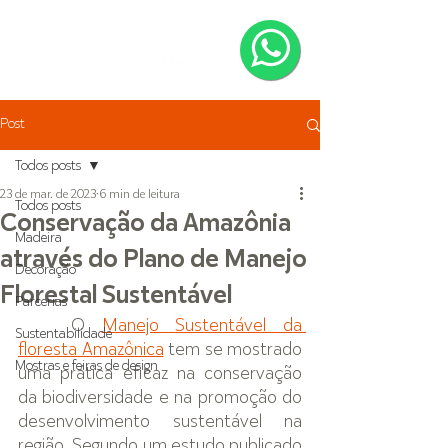
Post
Todos posts
23 de mar. de 2023
6 min de leitura
Todos posts
Conservação da Amazônia
Madeira
através do Plano de Manejo
Decoração
Florestal Sustentável
Parcerias
O 
Manejo Sustentável da 
Sustentabilidade
floresta Amazônica
 tem se mostrado 
Mostras e feiras de design
uma prática eficaz na conservação 
da biodiversidade e na promoção do 
desenvolvimento sustentável na 
região. Segundo um estudo publicado 