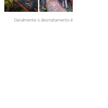
Geralmente o desmatamento é 
acompanhado de queimadas, pois o 
objetivo é a retirada total da 
vegetação de forma predatória e 
inconsequente, deixando apenas o 
solo exposto e afetando diversos 
ecossistemas que não poderão 
depender mais daquela área para se 
regenerar de forma natural, enquanto 
o manejo tem toda uma estrutura, 
equipe preparada com 
equipamentos certos e uso de EPI's, 
com planejamento para que a cada 
período de colheita da madeira o 
responsável pela gestão da Unidade 
de Manejo Florestal respeite o ciclo 