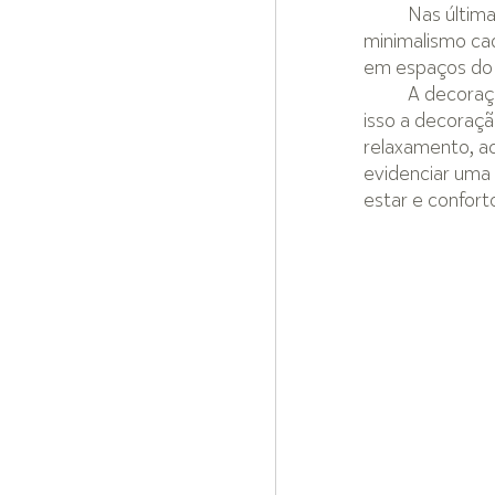
Nas última
minimalismo cad
em espaços do d
	A decora
isso a decoraç
relaxamento, ac
evidenciar uma
estar e confort