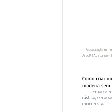
A decoração minim
ArboREAL atendem be
Como criar um
madeira sem t
Embora a 
rústico, ela po
minimalista. 