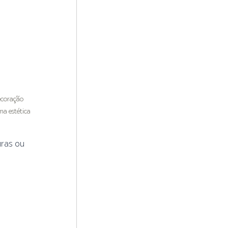
ecoração 
a estética 
ras ou 