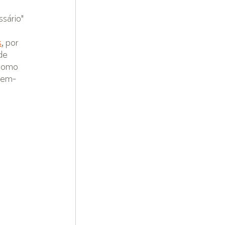
 
sário" 
s
, por 
de 
 como 
 bem-