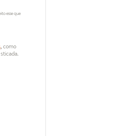
to esse que 
s
, como 
isticada.