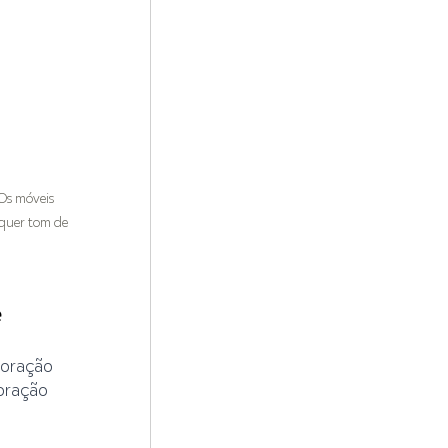
Os móveis 
quer tom de 
 
coração 
oração 