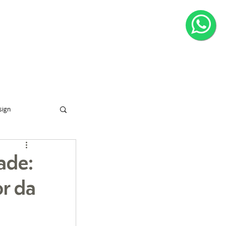
CONTATO
sign
ade:
or da