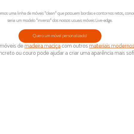
mos uma linha de móveis "clean" que possuem bordas e contornos retos, concei
seria um modelo "inverso" dos nossos usuais móveis Live-edge.
Quero um móvel personalizado!
móveis de 
madeira maciça
 com outros 
materiais moderno
oncreto ou couro pode ajudar a criar uma aparência mais sof