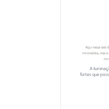
Aqui nessa sala 
minimalista, mas a
min
A iluminaç
fortes que pos