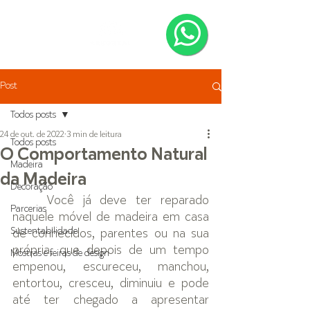
Post
Todos posts
24 de out. de 2022
3 min de leitura
Todos posts
O Comportamento Natural
Madeira
da Madeira
Decoração
Você já deve ter reparado 
Parcerias
naquele móvel de madeira em casa 
Sustentabilidade
de conhecidos, parentes ou na sua 
própria, que depois de um tempo 
Mostras e feiras de design
empenou, escureceu, manchou, 
entortou, cresceu, diminuiu e pode 
até ter chegado a apresentar 