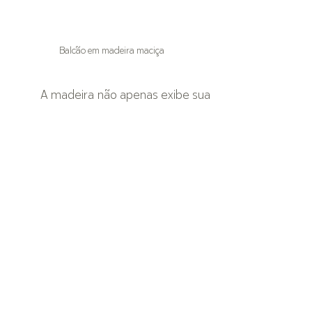
Balcão em madeira maciça
A madeira não apenas exibe sua 
beleza nativa e rústica, mas confere 
aconchego e aproximação com a 
natureza. 
Nossas peças contam 
histórias
 com suas marcas naturais e 
buscamos evidenciá-las com o que a 
madeira tem de melhor: a sua 
capacidade de adaptar-se aos mais 
diversos locais, procurando sempre 
entrar em equilíbrio com o meio. Mas 
se por acaso você já passou por más 
experiências com móveis de 
madeira, fique tranquilo que por 