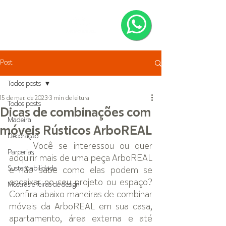
Post
Todos posts
15 de mar. de 2023
3 min de leitura
Todos posts
Dicas de combinações com
Madeira
móveis Rústicos ArboREAL
Decoração
Você se interessou ou quer 
Parcerias
adquirir mais de uma peça ArboREAL 
Sustentabilidade
e não sabe como elas podem se 
encaixar no seu projeto ou espaço? 
Mostras e feiras de design
Confira abaixo maneiras de combinar 
móveis da ArboREAL em sua casa, 
apartamento, área externa e até 